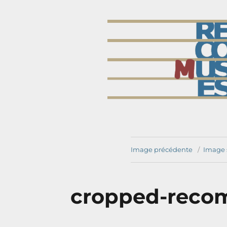
accueil
Récomuses
Réseau Cognition Musique Société Enseignement Santé
Image précédente
Image 
cropped-recom