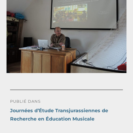
Navigation
PUBLIÉ DANS
de
Journées d’Étude Transjurassiennes de
Recherche en Éducation Musicale
l’article