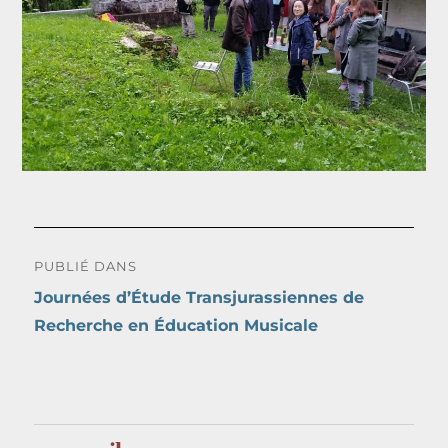
Navigation
PUBLIÉ DANS
de
Journées d’Étude Transjurassiennes de
Recherche en Éducation Musicale
l’article