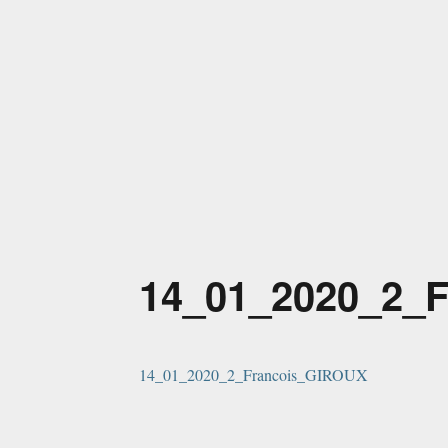
accueil
Récomuses
Réseau Cognition Musique Société Enseignement Santé
14_01_2020_2_
14_01_2020_2_Francois_GIROUX