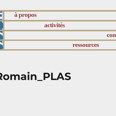
à propos
activités
con
ressources
_Romain_PLAS