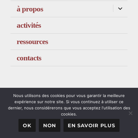
ouvrir
à propos
le
sous-
menu
activités
ressources
contacts
Nous utilisons des cookies pour vous garantir la meilleure
expérience sur notre site. Si vous continuez à utiliser ce
dernier, nous considérerons que vous acceptez l'utilisation des
cookies.
OK
NON
EN SAVOIR PLUS