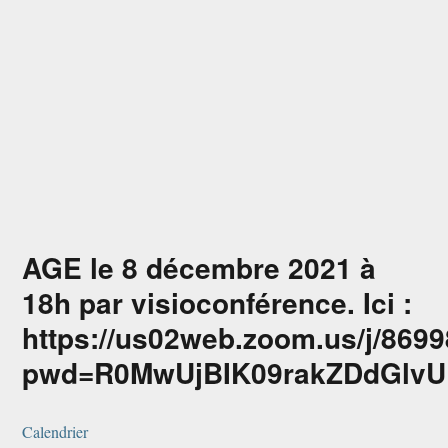
omuses
AGE le 8 décembre 2021 à
18h par visioconférence. Ici :
https://us02web.zoom.us/j/869
pwd=R0MwUjBIK09rakZDdGlv
Calendrier